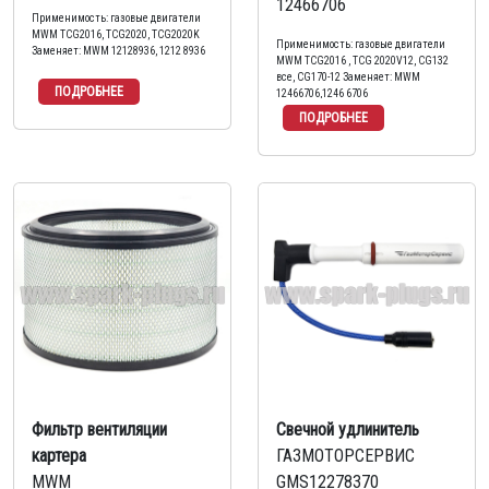
12466706
Применимость: газовые двигатели
MWM TCG2016, TCG2020, TCG2020K
Применимость: газовые двигатели
Заменяет: MWM 12128936, 1212 8936
MWM TCG2016 , TCG 2020V12, CG132
все, CG170-12 Заменяет: MWM
12466706,1246 6706
Фильтр вентиляции
Свечной удлинитель
картера
ГАЗМОТОРСЕРВИС
MWM
GMS12278370