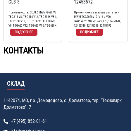
GL3-3
12453572
Применимость: DEUTZ MWM G620 V8,
Применимость: газовые двигатели
TBG616 V8, TBG616 V12, TBG616K V8K,
MWM TCG2020V12, V16 и V20.
TBG616K V12, TBG616K V16K, TBG620
Заменяет: MWM 12452176, 12452828,
V8, TBG620 V12, TBG620 V16, TBG620K
12453318, 12453388, 12453572,
V12K, TBG620K V16K, TCG2016V12,
12453556
TCG2016V16, TCG2020V12,
TCG2020V16, TCG2020V20. Заменяет:
MWM 12420480 (12420290), 1242 0480
КОНТАКТЫ
(1242 0290)
СКЛАД
1142074, МО, г.о. Домодедово, с. Долматово, тер. “Технопарк
Долматово”, 7
+7 (495) 852-01-61