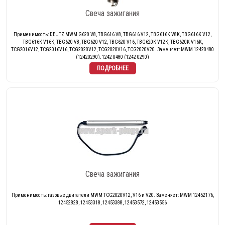
Свеча зажигания
Применимость: DEUTZ MWM G620 V8, TBG616 V8, TBG616 V12, TBG616K V8K, TBG616K V12,
TBG616K V16K, TBG620 V8, TBG620 V12, TBG620 V16, TBG620K V12K, TBG620K V16K,
TCG2016V12, TCG2016V16, TCG2020V12, TCG2020V16, TCG2020V20. Заменяет: MWM 12420480
(12420290), 1242 0480 (1242 0290)
Свеча зажигания
Применимость: газовые двигатели MWM TCG2020V12, V16 и V20. Заменяет: MWM 12452176,
12452828, 12453318, 12453388, 12453572, 12453556