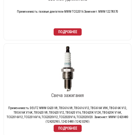
Применимость: газовые двигатели MWM TCG2016 Заменяет: MWM 12278370
Свеча зажигания
Применимость: DEUTZ MWM G620 V8, TBG616 V8, TBG616 V12, TBG616K V8K, TBG616K V12,
TBG616K V16K, TBG620 V8, TBG620 V12, TBG620 V16, TBG620K V12K, TBG620K V16K,
TCG2016V12, TCG2016V16, TCG2020V12, TCG2020V16, TCG2020V20. Заменяет: MWM 12420480
(12420290), 1242 0480 (1242 0290)