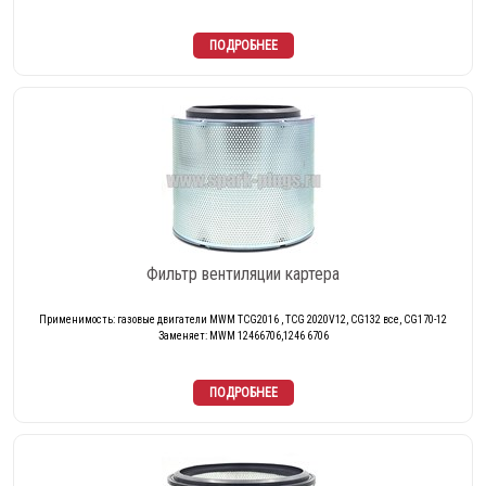
Фильтр вентиляции картера
Применимость: газовые двигатели MWM TCG2016 , TCG 2020V12, CG132 все, CG170-12
Заменяет: MWM 12466706,1246 6706