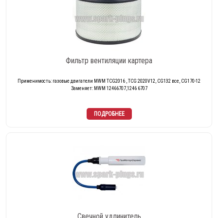
Фильтр вентиляции картера
Применимость: газовые двигатели MWM TCG2016 , TCG 2020V12, CG132 все, CG170-12
Заменяет: MWM 12466707,1246 6707
Свечной удлинитель