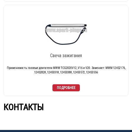
Свеча зажигания
Применимость: газовые двигатели MWM TCG2020V12, V16 и V20. Заменяет: MWM 12452176,
12452828, 12453318, 12453388, 12453572, 12453556
КОНТАКТЫ