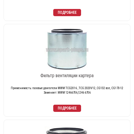
Фильтр вентиляции картера
Применимость: газовые двигатели MWM TCG2016 , TCG 2020V12, CG132 все, CG170-12
Заменяет: MWM 12466706,1246 6706