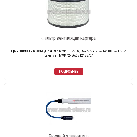
Фильтр вентиляции картера
Применимость: газовые двигатели MWM TCG2016 , TCG 2020V12, CG132 все, CG170-12
Заменяет: MWM 12466707,1246 6707
Свечной удлинитель