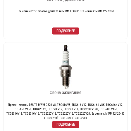
Применимость: газовые двигатели MWM TCG2016 Заменяет: MWM 12278370
Свеча зажигания
Применимость: DEUTZ MWM G620 V8, TBG616 V8, TBG616 V12, TBG616K V8K, TBG616K V12,
TBG616K V16K, TBG620 V8, TBG620 V12, TBG620 V16, TBG620K V12K, TBG620K V16K,
TCG2016V12, TCG2016V16, TCG2020V12, TCG2020V16, TCG2020V20. Заменяет: MWM 12420480
(12420290), 1242 0480 (1242 0290)