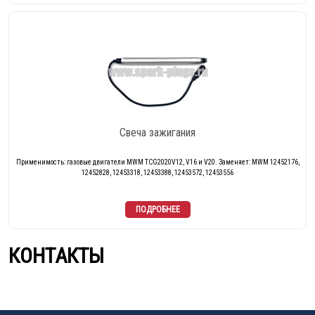
Свеча зажигания
Применимость: газовые двигатели MWM TCG2020V12, V16 и V20. Заменяет: MWM 12452176,
12452828, 12453318, 12453388, 12453572, 12453556
КОНТАКТЫ